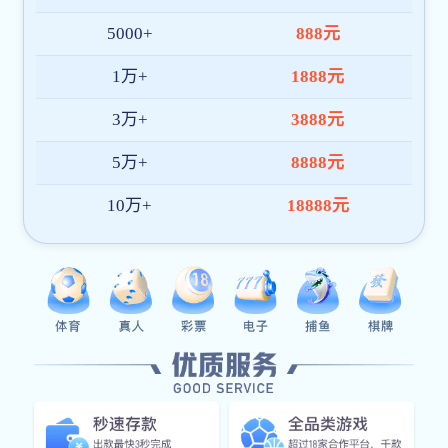
比赛中，巴黎展示了极高的进攻效率，以较大的优势
战胜对手，这无疑为他们赢得了信心。
相比之下，阿森纳虽然在英超联赛中逐渐找回状态，
但他们在面对欧洲顶级球队时仍显得不够成熟。尽管
年轻球员如萨卡和斯米斯-罗等人具备潜力，但整体经
验不足是他们的一大短板。因此，在与巴黎这样一支
豪华阵容交手时，阿森纳需要克服心理负担和战略上
的劣势。
综上所述，两队当前状态形成鲜明对比，这也为比赛
增添了不少悬念。巴黎圣日耳曼凭借其强大阵容拥有
绝对优势，而阿森纳则面临着挑战与机遇并存的局
面。
2、斯内德预测依据分析