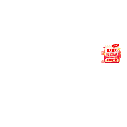
队贡献更多力量。
最后，通过分析双方历史交锋和本届赛季状态，我们
可以预见，此役必将是一番激烈角逐。不管最终结果
如何，这种顶级赛事总能给我们带来惊喜与激情，使
我们更加期待未来的发展动态！
上一篇：
斯内德预测欧冠决赛结果巴黎大胜…
下一篇：
斯通强调控卫补强方向寻找具备防