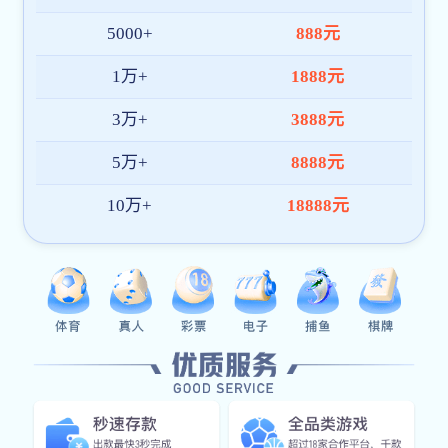
遏制对手进攻，还能通过个人能力为前场创造机会。
因此，他的缺席可能使得巴黎在边路防守上显得更加
脆弱。
此外，阿什拉夫在进攻端也有着不俗表现，他的插上
助攻常常能为前锋提供良好的传球选择。如果没有
他，巴黎需要找到其他球员来填补这一空白，这样一
来，不仅增加了后卫线上的压力，也可能导致整体战
术布局发生变化。
总之，阿什拉夫缺阵的问题让主教练不得不重新审视
球队的排兵布阵，这给巴黎带来了额外的不确定性，
而这种不稳定可能会直接影响到比赛结果。
2、登贝莱与K7关键角色
登贝莱作为近期状态火热的新星，将承载更多责任。